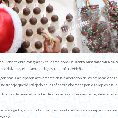
rvularia celebró con gran éxito la tradicional
Muestra Gastronómica de 
s a la dulzura y el encanto de la gastronomía navideña.
tagonistas. Participaron activamente en la elaboración de las preparacione
 este trabajo quedó reflejado en los afiches elaborados por los propios estud
 Además de llenar el pabellón de aromas y sabores navideños, deleitaron a l
ivo y acogedor, sino que también se convirtió en un valioso espacio de con
colegio.