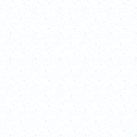
1999-a
1998-b
1998-a
1997-b
1996-b
1996-a
1995-b
1995-a