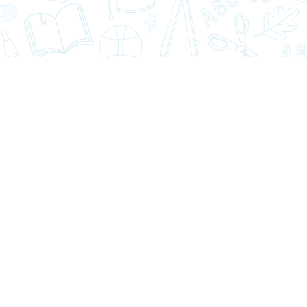
s Ojeda
Miss Viviana Poo
Mr. Jav
o Ed. Física y
Prof. Depto. Ed. Física y Deportes
Prof. Depto. Ed
tes