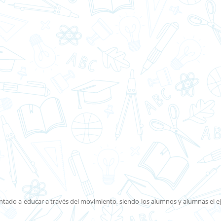
ntado a educar a través del movimiento, siendo los alumnos y alumnas el ej