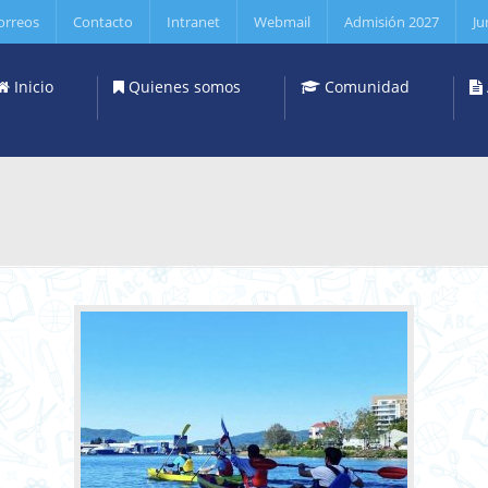
orreos
Contacto
Intranet
Webmail
Admisión 2027
Ju
Inicio
Quienes somos
Comunidad