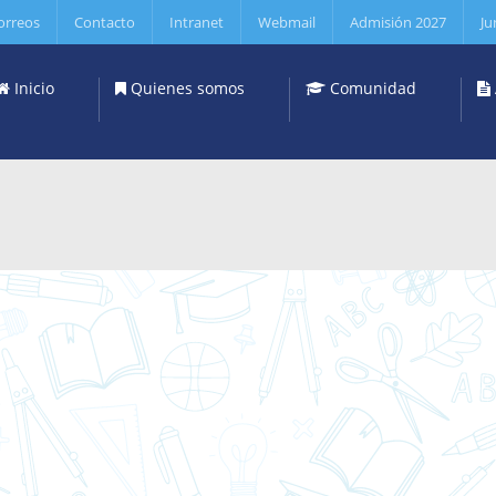
orreos
Contacto
Intranet
Webmail
Admisión 2027
Ju
Inicio
Quienes somos
Comunidad