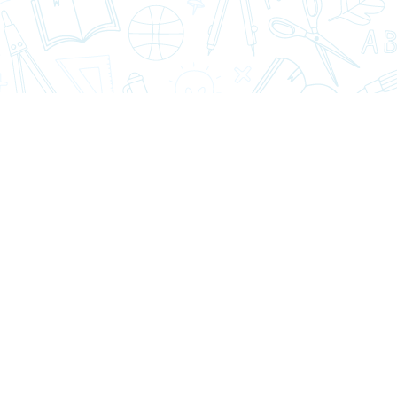
cretaria@windsorschool.cl
Telephone: 63-22201
00
Subir