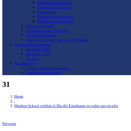
Equipo de Inspectoría
Convivencia Escolar
Orientación
Educación Diferencial
Sala Primeros Auxilios
Jefaturas de Curso
Administración y Servicios
Centro de Alumnos
Centro General de Padres y Apoderados
Admisión & Matrículas
Admisión 2027
Matrícula 2026
Seguros
Documentos
Comunicados Informativos
Reglamentos Internos
31
Home
.
Windsor School celebró el Día del Estudiante en todos sus niveles
Previous