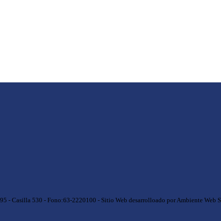
695 - Casilla 530 - Fono:63-2220100 - Sitio Web desarrolloado por Ambiente Web 