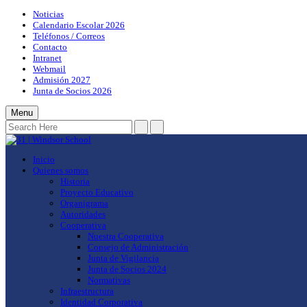
Noticias
Calendario Escolar 2026
Teléfonos / Correos
Contacto
Intranet
Webmail
Admisión 2027
Junta de Socios 2026
Menu
Inicio
Quienes somos
Historia
Proyecto Educativo
Organigrama
Autoridades
Cooperativa
Nuestra Cooperativa
Consejo de Administración
Junta de Vigilancia
Junta de Socios 2024
Normativas
Infraestructura
Identidad Corporativa