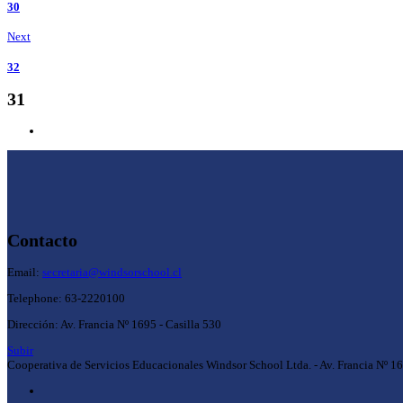
30
Next
32
31
Contacto
Email:
secretaria@windsorschool.cl
Telephone: 63-22201
00
Dirección: Av. Francia Nº 1695 - Casilla 530
Subir
Cooperativa de Servicios Educacionales Windsor School Ltda. - Av. Francia Nº 1