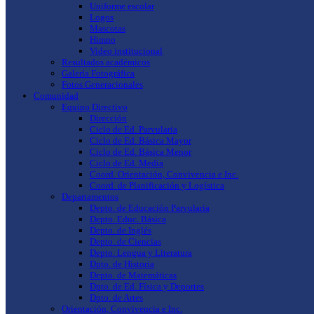
Uniforme escolar
Logos
Mascotas
Himno
Video institucional
Resultados académicos
Galería Fotográfica
Fotos Generacionales
Comunidad
Equipo Directivo
Dirección
Ciclo de Ed. Parvularia
Ciclo de Ed. Básica Mayor
Ciclo de Ed. Básica Menor
Ciclo de Ed. Media
Coord. Orientación, Convivencia e Inc.
Coord. de Planificación y Logística
Departamentos
Depto. de Educación Parvularia
Depto. Educ. Básica
Depto. de Inglés
Depto. de Ciencias
Depto. Lengua y Literatura
Dpto. de Historia
Depto. de Matemáticas
Dpto. de Ed. Física y Deportes
Dpto. de Artes
Orientación, Convivencia e Inc.