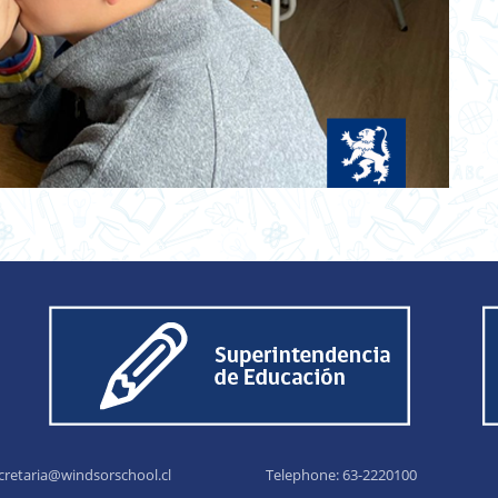
cretaria@windsorschool.cl
Telephone: 63-22201
00