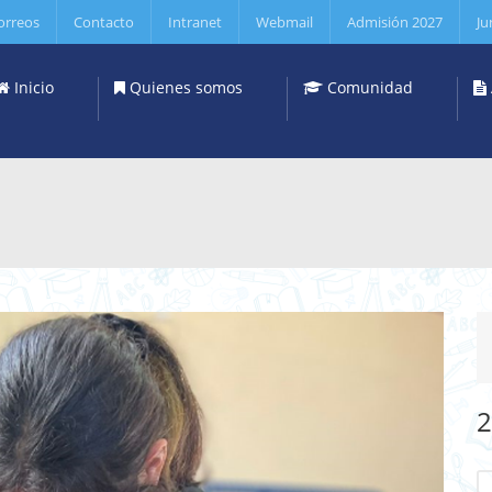
orreos
Contacto
Intranet
Webmail
Admisión 2027
Ju
Inicio
Quienes somos
Comunidad
2