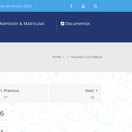
nta de Socios 2026
Admisión & Matrículas
Documentos
HOME
.
TALLERES CULTURALES
Previous
Next
17
15
6