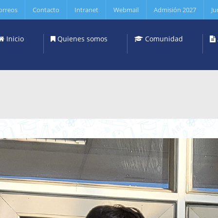
orreos
Contacto
Intranet
Webmail
Admisión 2027
Ju
Inicio
Quienes somos
Comunidad