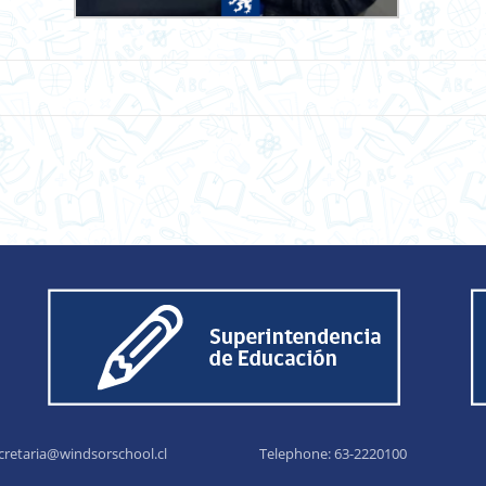
cretaria@windsorschool.cl
Telephone: 63-22201
00