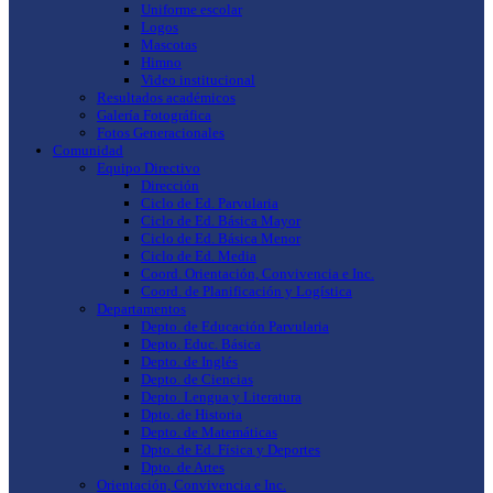
Uniforme escolar
Logos
Mascotas
Himno
Video institucional
Resultados académicos
Galería Fotográfica
Fotos Generacionales
Comunidad
Equipo Directivo
Dirección
Ciclo de Ed. Parvularia
Ciclo de Ed. Básica Mayor
Ciclo de Ed. Básica Menor
Ciclo de Ed. Media
Coord. Orientación, Convivencia e Inc.
Coord. de Planificación y Logística
Departamentos
Depto. de Educación Parvularia
Depto. Educ. Básica
Depto. de Inglés
Depto. de Ciencias
Depto. Lengua y Literatura
Dpto. de Historia
Depto. de Matemáticas
Dpto. de Ed. Física y Deportes
Dpto. de Artes
Orientación, Convivencia e Inc.