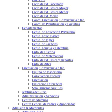
Ciclo de Ed. Parvularia
Ciclo de Ed. Básica Mayor
Ciclo de Ed. Básica Menor
Ciclo de Ed. Media
Coord. Orientación, Convivencia e Inc.
Coord. de Planificación y Logística
Departamentos
Depto. de Educación Parvularia
Depto. Educ. Básica
Depto. de Inglés
Depto. de Ciencias
Depto. Lengua y Literatura
Dpto. de Historia
Depto. de Matemáticas
Dpto. de Ed. Física y Deportes
Dpto. de Artes
Orientación, Convivencia e Inc.
Equipo de Inspectoría
Convivencia Escolar
Orientación
Educación Diferencial
Sala Primeros Auxilios
Jefaturas de Curso
Administración y Servicios
Centro de Alumnos
Centro General de Padres y Apoderados
Admisión & Matrículas
Admisión 2027