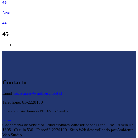
46
Next
44
45
Contacto
Email:
secretaria@windsorschool.cl
Telephone: 63-22201
00
Dirección: Av. Francia Nº 1695 - Casilla 530
Subir
Cooperativa de Servicios Educacionales Windsor School Ltda. - Av. Francia Nº
1695 - Casilla 530 - Fono:63-2220100 - Sitio Web desarrolloado por Ambiente
Web Studio