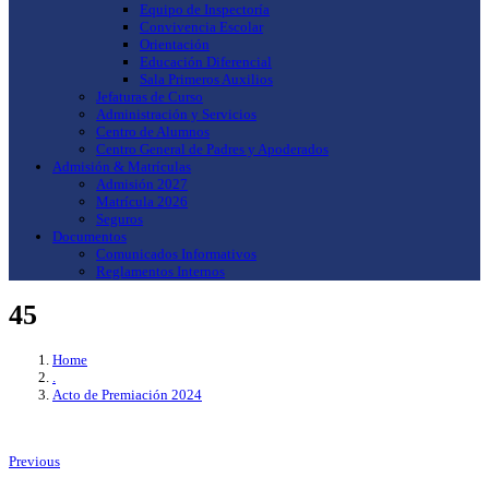
Equipo de Inspectoría
Convivencia Escolar
Orientación
Educación Diferencial
Sala Primeros Auxilios
Jefaturas de Curso
Administración y Servicios
Centro de Alumnos
Centro General de Padres y Apoderados
Admisión & Matrículas
Admisión 2027
Matrícula 2026
Seguros
Documentos
Comunicados Informativos
Reglamentos Internos
45
Home
.
Acto de Premiación 2024
Previous