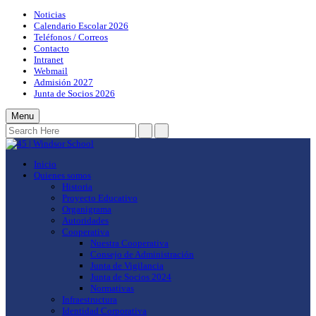
Noticias
Calendario Escolar 2026
Teléfonos / Correos
Contacto
Intranet
Webmail
Admisión 2027
Junta de Socios 2026
Menu
Inicio
Quienes somos
Historia
Proyecto Educativo
Organigrama
Autoridades
Cooperativa
Nuestra Cooperativa
Consejo de Administración
Junta de Vigilancia
Junta de Socios 2024
Normativas
Infraestructura
Identidad Corporativa