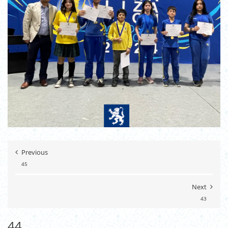
Previous
45
Next
43
44