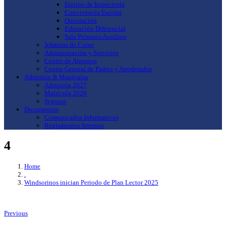
Equipo de Inspectoría
Convivencia Escolar
Orientación
Educación Diferencial
Sala Primeros Auxilios
Jefaturas de Curso
Administración y Servicios
Centro de Alumnos
Centro General de Padres y Apoderados
Admisión & Matrículas
Admisión 2027
Matrícula 2026
Seguros
Documentos
Comunicados Informativos
Reglamentos Internos
4
Home
.
Windsorinos inician Periodo de Plan Lector 2025
Previous