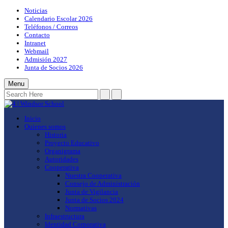
Noticias
Calendario Escolar 2026
Teléfonos / Correos
Contacto
Intranet
Webmail
Admisión 2027
Junta de Socios 2026
Menu
Inicio
Quienes somos
Historia
Proyecto Educativo
Organigrama
Autoridades
Cooperativa
Nuestra Cooperativa
Consejo de Administración
Junta de Vigilancia
Junta de Socios 2024
Normativas
Infraestructura
Identidad Corporativa