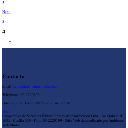
3
Next
5
4
Contacto
Email:
secretaria@windsorschool.cl
Telephone: 63-22201
00
Dirección: Av. Francia Nº 1695 - Casilla 530
Subir
Cooperativa de Servicios Educacionales Windsor School Ltda. - Av. Francia Nº
1695 - Casilla 530 - Fono:63-2220100 - Sitio Web desarrolloado por Ambiente
Web Studio