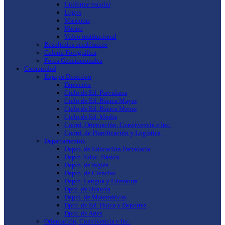
Uniforme escolar
Logos
Mascotas
Himno
Video institucional
Resultados académicos
Galería Fotográfica
Fotos Generacionales
Comunidad
Equipo Directivo
Dirección
Ciclo de Ed. Parvularia
Ciclo de Ed. Básica Mayor
Ciclo de Ed. Básica Menor
Ciclo de Ed. Media
Coord. Orientación, Convivencia e Inc.
Coord. de Planificación y Logística
Departamentos
Depto. de Educación Parvularia
Depto. Educ. Básica
Depto. de Inglés
Depto. de Ciencias
Depto. Lengua y Literatura
Dpto. de Historia
Depto. de Matemáticas
Dpto. de Ed. Física y Deportes
Dpto. de Artes
Orientación, Convivencia e Inc.