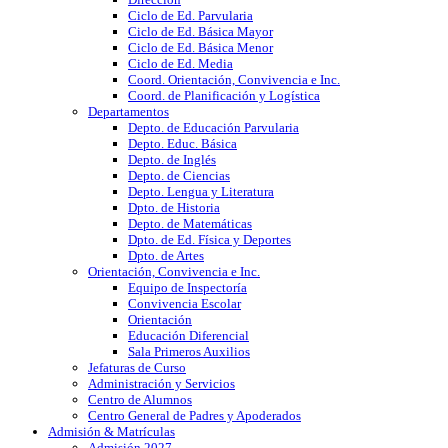
Ciclo de Ed. Parvularia
Ciclo de Ed. Básica Mayor
Ciclo de Ed. Básica Menor
Ciclo de Ed. Media
Coord. Orientación, Convivencia e Inc.
Coord. de Planificación y Logística
Departamentos
Depto. de Educación Parvularia
Depto. Educ. Básica
Depto. de Inglés
Depto. de Ciencias
Depto. Lengua y Literatura
Dpto. de Historia
Depto. de Matemáticas
Dpto. de Ed. Física y Deportes
Dpto. de Artes
Orientación, Convivencia e Inc.
Equipo de Inspectoría
Convivencia Escolar
Orientación
Educación Diferencial
Sala Primeros Auxilios
Jefaturas de Curso
Administración y Servicios
Centro de Alumnos
Centro General de Padres y Apoderados
Admisión & Matrículas
Admisión 2027