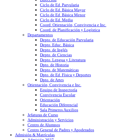
Ciclo de Ed. Parvularia
Ciclo de Ed. Básica Mayor
Ciclo de Ed. Básica Menor
Ciclo de Ed. Media
Coord. Orientación, Convivencia e Inc.
Coord. de Planificación y Logística
Departamentos
Depto. de Educación Parvularia
Depto. Educ. Básica
Depto. de Inglés
Depto. de Ciencias
Depto. Lengua y Literatura
Dpto. de Historia
Depto. de Matemáticas
Dpto. de Ed. Física y Deportes
Dpto. de Artes
Orientación, Convivencia e Inc.
Equipo de Inspectoría
Convivencia Escolar
Orientación
Educación Diferencial
Sala Primeros Auxilios
Jefaturas de Curso
Administración y Servicios
Centro de Alumnos
Centro General de Padres y Apoderados
Admisión & Matrículas
Admisión 2027