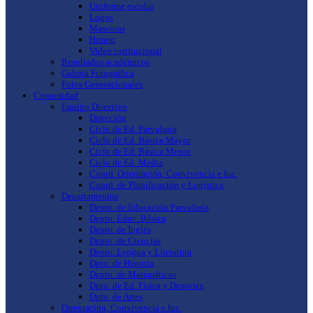
Uniforme escolar
Logos
Mascotas
Himno
Video institucional
Resultados académicos
Galería Fotográfica
Fotos Generacionales
Comunidad
Equipo Directivo
Dirección
Ciclo de Ed. Parvularia
Ciclo de Ed. Básica Mayor
Ciclo de Ed. Básica Menor
Ciclo de Ed. Media
Coord. Orientación, Convivencia e Inc.
Coord. de Planificación y Logística
Departamentos
Depto. de Educación Parvularia
Depto. Educ. Básica
Depto. de Inglés
Depto. de Ciencias
Depto. Lengua y Literatura
Dpto. de Historia
Depto. de Matemáticas
Dpto. de Ed. Física y Deportes
Dpto. de Artes
Orientación, Convivencia e Inc.