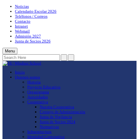
Noticias
Calendario Escolar 2026
Teléfonos / Correos
Contacto
Intranet
Webmail
Admisión 2027
Junta de Socios 2026
Menu
Inicio
Quienes somos
Historia
Proyecto Educativo
Organigrama
Autoridades
Cooperativa
Nuestra Cooperativa
Consejo de Administración
Junta de Vigilancia
Junta de Socios 2024
Normativas
Infraestructura
Identidad Corporativa