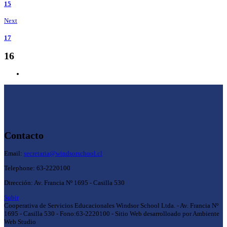
15
Next
17
16
Contacto
Email:
secretaria@windsorschool.cl
Telephone: 63-22201
00
Dirección: Av. Francia Nº 1695 - Casilla 530
Subir
Cooperativa de Servicios Educacionales Windsor School Ltda. - Av. Francia Nº
1695 - Casilla 530 - Fono:63-2220100 - Sitio Web desarrolloado por Ambiente
Web Studio