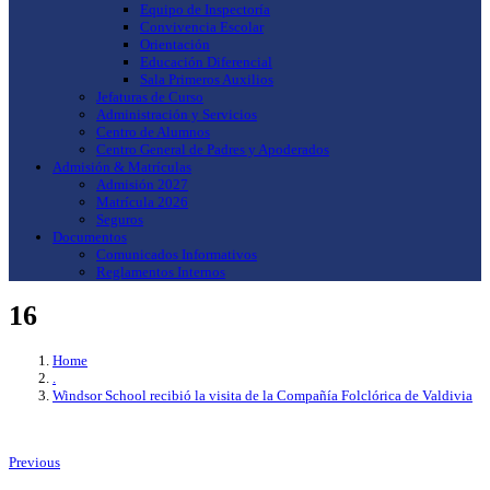
Equipo de Inspectoría
Convivencia Escolar
Orientación
Educación Diferencial
Sala Primeros Auxilios
Jefaturas de Curso
Administración y Servicios
Centro de Alumnos
Centro General de Padres y Apoderados
Admisión & Matrículas
Admisión 2027
Matrícula 2026
Seguros
Documentos
Comunicados Informativos
Reglamentos Internos
16
Home
.
Windsor School recibió la visita de la Compañía Folclórica de Valdivia
Previous