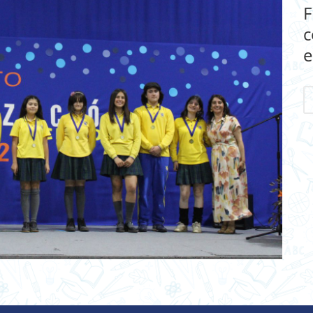
F
c
e