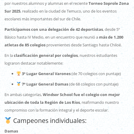
por nuestros alumnos y alumnas en el reciente
Torneo Soprole Zona
Sur 2025
, realizado en la ciudad de Temuco, uno de los eventos
escolares más importantes del sur de Chile.
Participamos con una delegación de 42 deportistas
, desde 5º
Básico hasta IV Medio, en un encuentro que reunió a
más de 1.200
atletas de 85 colegios
provenientes desde Santiago hasta Chiloé.
En la
clasificación general por colegios
, nuestros estudiantes
lograron destacar notablemente:
3º Lugar General Varones
(de 70 colegios con puntaje)
7º Lugar General Damas
(de 68 colegios con puntaje)
En ambas categorías,
Windsor School fue el colegio con mejor
ubicación de toda la Región de Los Ríos
, reafirmando nuestro
compromiso con la formación integral y el deporte escolar.
Campeones individuales:
Damas