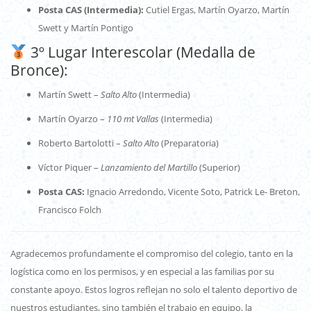
Posta CAS (Intermedia):
Cutiel Ergas, Martín Oyarzo, Martín
Swett y Martín Pontigo
3º Lugar Interescolar (Medalla de
Bronce):
Martín Swett –
Salto Alto
(Intermedia)
Martín Oyarzo –
110 mt Vallas
(Intermedia)
Roberto Bartolotti –
Salto Alto
(Preparatoria)
Víctor Piquer –
Lanzamiento del Martillo
(Superior)
Posta CAS:
Ignacio Arredondo, Vicente Soto, Patrick Le- Breton,
Francisco Folch
Agradecemos profundamente el compromiso del colegio, tanto en la
logística como en los permisos, y en especial a las familias por su
constante apoyo. Estos logros reflejan no solo el talento deportivo de
nuestros estudiantes, sino también el trabajo en equipo, la