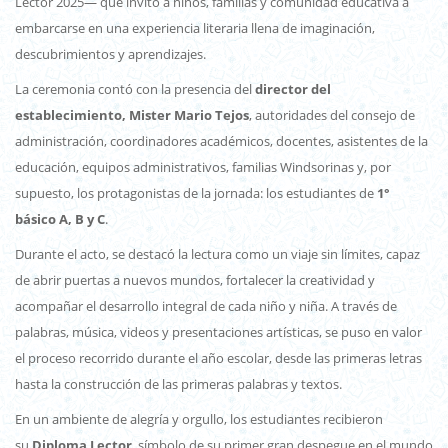
Lector 2025— que invitó a niños, familias y comunidad educativa a
embarcarse en una experiencia literaria llena de imaginación,
descubrimientos y aprendizajes.
La ceremonia contó con la presencia del
director del
establecimiento, Mister Mario Tejos
, autoridades del consejo de
administración, coordinadores académicos, docentes, asistentes de la
educación, equipos administrativos, familias Windsorinas y, por
supuesto, los protagonistas de la jornada: los estudiantes de
1°
básico A, B y C
.
Durante el acto, se destacó la lectura como un viaje sin límites, capaz
de abrir puertas a nuevos mundos, fortalecer la creatividad y
acompañar el desarrollo integral de cada niño y niña. A través de
palabras, música, videos y presentaciones artísticas, se puso en valor
el proceso recorrido durante el año escolar, desde las primeras letras
hasta la construcción de las primeras palabras y textos.
En un ambiente de alegría y orgullo, los estudiantes recibieron
su
Diploma Lector
, símbolo de su primer gran despegue en el mundo