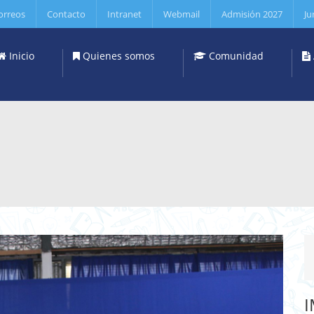
orreos
Contacto
Intranet
Webmail
Admisión 2027
Ju
Inicio
Quienes somos
Comunidad