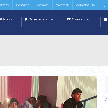
orreos
Contacto
Intranet
Webmail
Admisión 2027
Ju
Inicio
Quienes somos
Comunidad
4