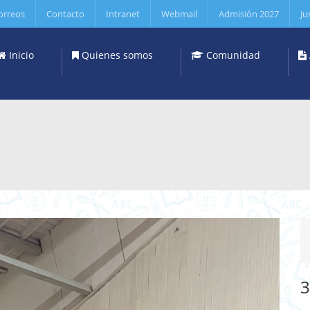
orreos
Contacto
Intranet
Webmail
Admisión 2027
Ju
Inicio
Quienes somos
Comunidad
3