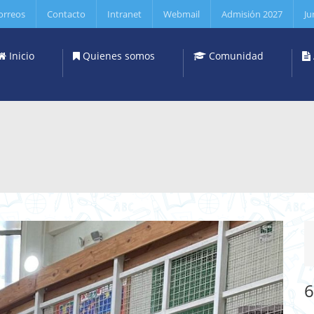
orreos
Contacto
Intranet
Webmail
Admisión 2027
Ju
Inicio
Quienes somos
Comunidad
6