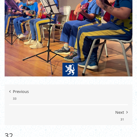
Previous
33
Next
31
32