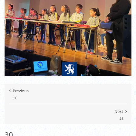
Previous
31
Next
29
30