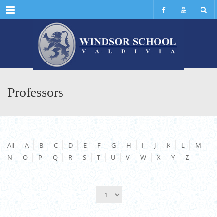
Menu
Professors
All
A
B
C
D
E
F
G
H
I
J
K
L
M
N
O
P
Q
R
S
T
U
V
W
X
Y
Z