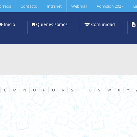
orreos
Contacto
Intranet
Webmail
Admisión 2027
Ju
Inicio
Quienes somos
Comunidad
L
M
N
O
P
Q
R
S
T
U
V
W
X
Y