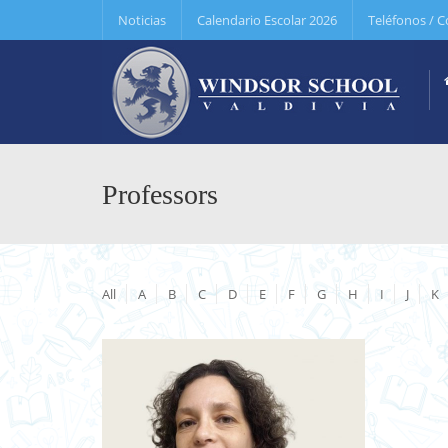
Noticias
Calendario Escolar 2026
Teléfonos / C
Professors
All
A
B
C
D
E
F
G
H
I
J
K