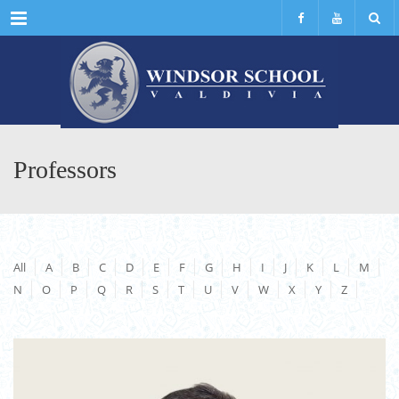
Menu
Professors
All
A
B
C
D
E
F
G
H
I
J
K
L
M
N
O
P
Q
R
S
T
U
V
W
X
Y
Z