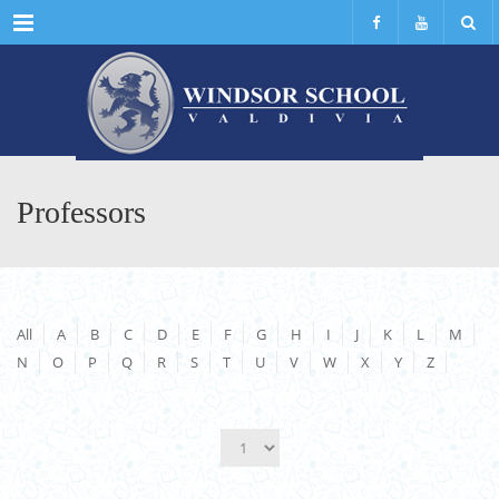
Menu
Professors
All
A
B
C
D
E
F
G
H
I
J
K
L
M
N
O
P
Q
R
S
T
U
V
W
X
Y
Z