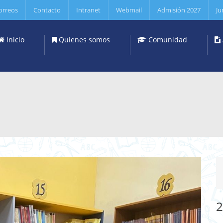
orreos
Contacto
Intranet
Webmail
Admisión 2027
Ju
Inicio
Quienes somos
Comunidad
2