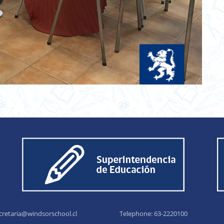
cretaria@windsorschool.cl
Telephone: 63-22201
00