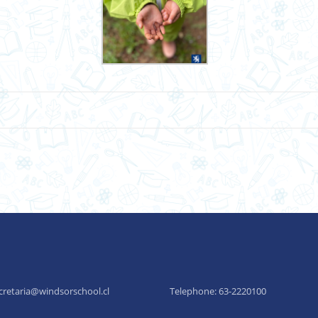
cretaria@windsorschool.cl
Telephone: 63-22201
00