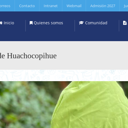
orreos
Contacto
Intranet
Webmail
Admisión 2027
Ju
Inicio
Quienes somos
Comunidad
 de Huachocopihue