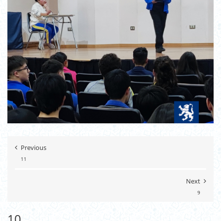
Previous
11
Next
9
10