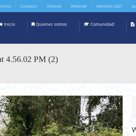
orreos
Contacto
Intranet
Webmail
Admisión 2027
Ju
Inicio
Quienes somos
Comunidad
t 4.56.02 PM (2)
W