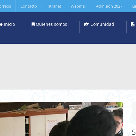
orreos
Contacto
Intranet
Webmail
Admisión 2027
Ju
Inicio
Quienes somos
Comunidad
5