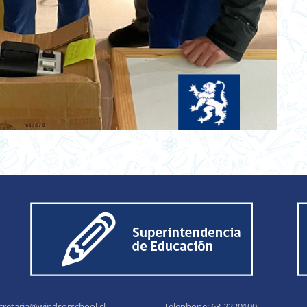
cretaria@windsorschool.cl
Telephone: 63-22201
00