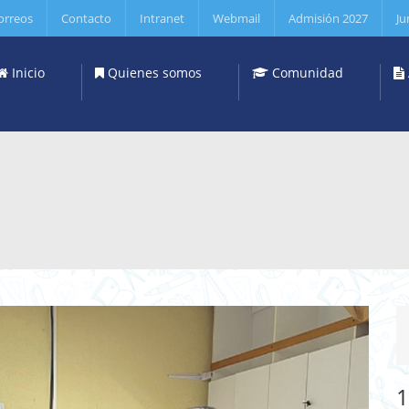
orreos
Contacto
Intranet
Webmail
Admisión 2027
Ju
Inicio
Quienes somos
Comunidad
1