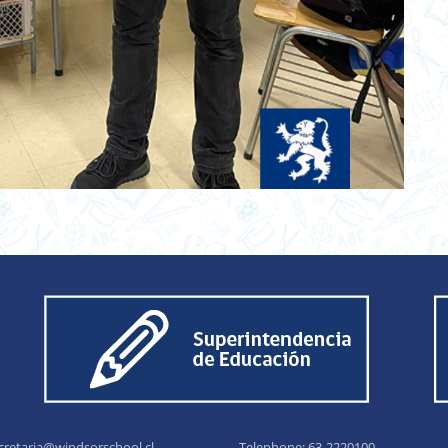
cretaria@windsorschool.cl
Telephone: 63-22201
00