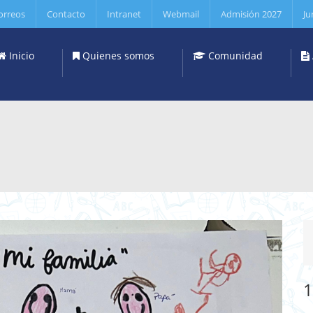
orreos
Contacto
Intranet
Webmail
Admisión 2027
Ju
Inicio
Quienes somos
Comunidad
1