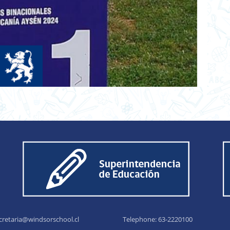
cretaria@windsorschool.cl
Telephone: 63-22201
00