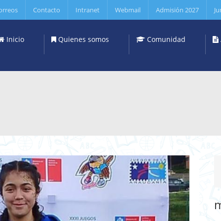
orreos
Contacto
Intranet
Webmail
Admisión 2027
Ju
Inicio
Quienes somos
Comunidad
m