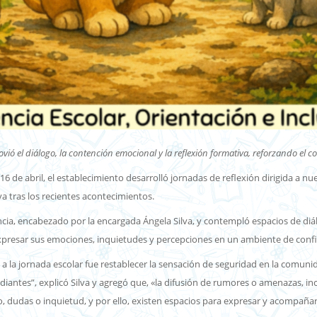
movió el diálogo, la contención emocional y la reflexión formativa, reforzando 
16 de abril, el establecimiento desarrolló jornadas de reflexión dirigida a nu
va tras los recientes acontecimientos.
a, encabezado por la encargada Ángela Silva, y contempló espacios de diálogo
expresar sus emociones, inquietudes y percepciones en un ambiente de conf
 a la jornada escolar fue restablecer la sensación de seguridad en la comun
ntes”, explicó Silva y agregó que, «la difusión de rumores o amenazas, in
o, dudas o inquietud, y por ello, existen espacios para expresar y acompaña