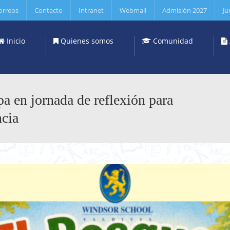
orreos
Contacto
Intranet
Webmail
Admisión 2027
Ju
Inicio
Quienes somos
Comunidad
a en jornada de reflexión para
ncia