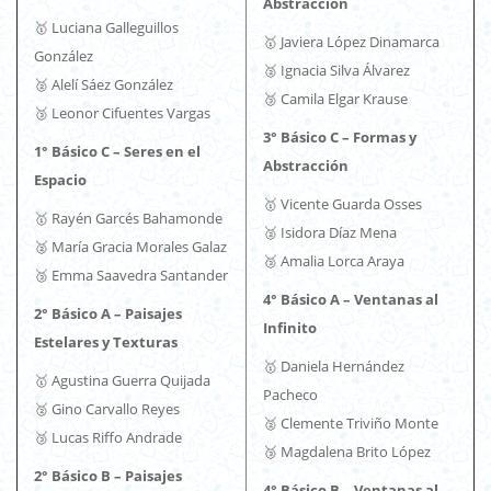
Abstracción
🥇 Luciana Galleguillos
🥇 Javiera López Dinamarca
González
🥈 Ignacia Silva Álvarez
🥈 Alelí Sáez González
🥉 Camila Elgar Krause
🥉 Leonor Cifuentes Vargas
3° Básico C – Formas y
1° Básico C – Seres en el
Abstracción
Espacio
🥇 Vicente Guarda Osses
🥇 Rayén Garcés Bahamonde
🥈 Isidora Díaz Mena
🥈 María Gracia Morales Galaz
🥉 Amalia Lorca Araya
🥉 Emma Saavedra Santander
4° Básico A – Ventanas al
2° Básico A – Paisajes
Infinito
Estelares y Texturas
🥇 Daniela Hernández
🥇 Agustina Guerra Quijada
Pacheco
🥈 Gino Carvallo Reyes
🥈 Clemente Triviño Monte
🥉 Lucas Riffo Andrade
🥉 Magdalena Brito López
2° Básico B – Paisajes
4° Básico B – Ventanas al