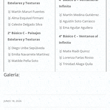
Estelares y Texturas
Infinito
🥇 Martín Maruri Fuentes
🥇 Martín Medina Gutiérrez
🥈 Alma Esquivel Firmani
🥈 Agustín Soto Carrasco
🥉 Celeste Delgado Silva
🥉 Ema Aguilar Aguilera
2° Básico C – Paisajes
4° Básico C – Ventanas al
Estelares y Texturas
Infinito
🥇 Diego Uribe Sepúlveda
🥇 Maite Riadi Quiroz
🥈 Emilia Navarrete Martínez
🥈 Lorenza Farías Rosso
🥉 Matilde Peña Soto
🥉 Trinidad Aliaga Quila
Galería:
|
JUNIO 18, 2026