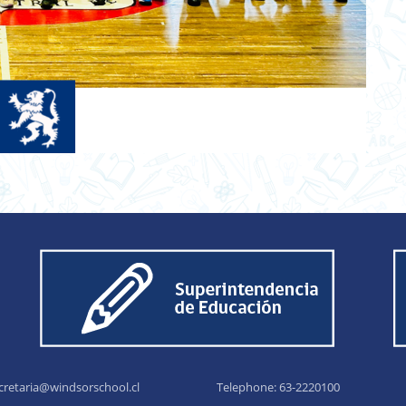
cretaria@windsorschool.cl
Telephone: 63-22201
00