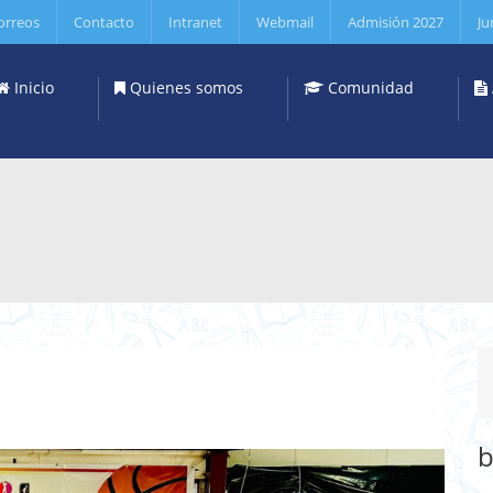
orreos
Contacto
Intranet
Webmail
Admisión 2027
Ju
Inicio
Quienes somos
Comunidad
b