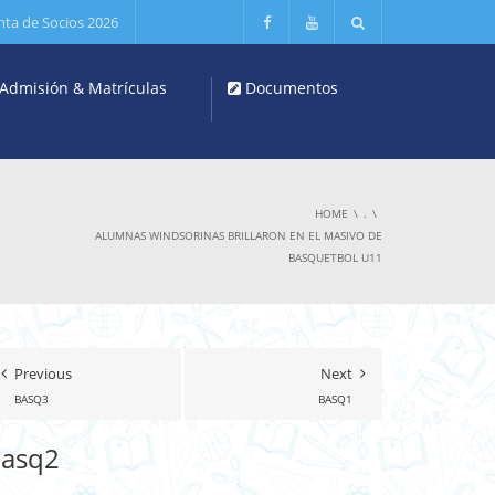
nta de Socios 2026
Admisión & Matrículas
Documentos
HOME
.
ALUMNAS WINDSORINAS BRILLARON EN EL MASIVO DE
BASQUETBOL U11
Previous
Next
BASQ3
BASQ1
asq2