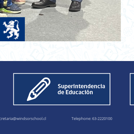
cretaria@windsorschool.cl
Telephone: 63-22201
00