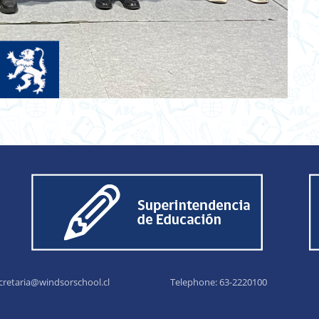
cretaria@windsorschool.cl
Telephone: 63-22201
00