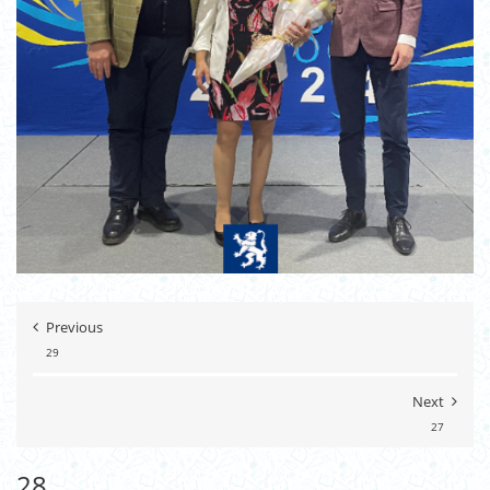
Previous
29
Next
27
28