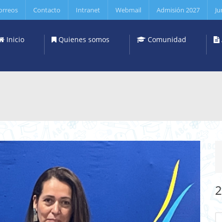
orreos
Contacto
Intranet
Webmail
Admisión 2027
Ju
Inicio
Quienes somos
Comunidad
2