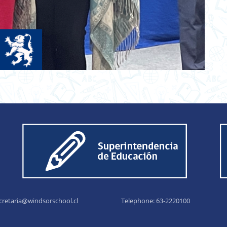
cretaria@windsorschool.cl
Telephone: 63-22201
00