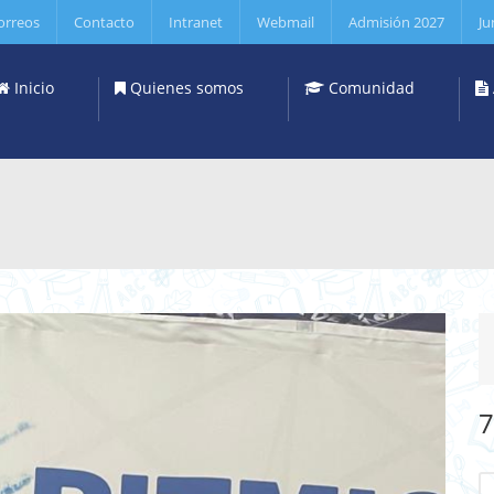
orreos
Contacto
Intranet
Webmail
Admisión 2027
Ju
Inicio
Quienes somos
Comunidad
7