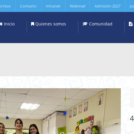
orreos
Contacto
Intranet
Webmail
Admisión 2027
Ju
Inicio
Quienes somos
Comunidad
4