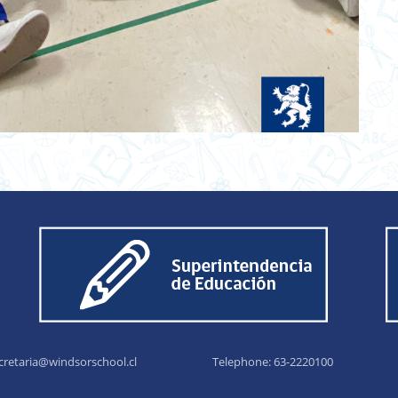
cretaria@windsorschool.cl
Telephone: 63-22201
00