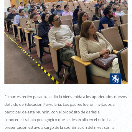
El martes recién pasado, se dio la bienvenida a los apoderados nuevos
del ciclo de Educación Parvularia. Los padres fueron invitados a
participar de esta reunión, con el propósito de darles a
conocer el trabajo pedagógico que se desarrolla en el ciclo. La
presentación estuvo a cargo de la coordinación del nivel, con la