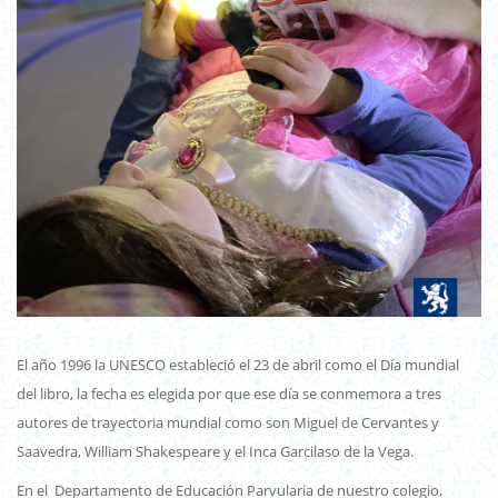
El año 1996 la UNESCO estableció el 23 de abril como el Día mundial
del libro, la fecha es elegida por que ese día se conmemora a tres
autores de trayectoria mundial como son Miguel de Cervantes y
Saavedra, William Shakespeare y el Inca Garcilaso de la Vega.
En el Departamento de Educación Parvularia de nuestro colegio,